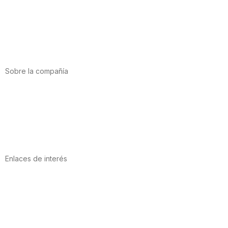
Alimentación
Deporte
Salud cardiovascular
Vitaminas y minerales
Cannabis-CBD
Sobre la compañía
Acerca de nosotros
Internacional
Puntos de venta
Trabaja con nosotros
Contacto
Enlaces de interés
Política de privacidad
Condiciones de Uso
Aviso Legal
Política de Cookies
Calidad y MedioAmbiente