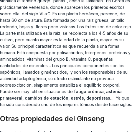
significa el término griego “panax”, como la llamaban. En Corea es
prácticamente venerada, donde aparecen los primeros escritos
sobre ella, del siglo VI a.C. Es una planta herbácea, perenne, de
hasta 60 cm de altura. Está formada por una raíz gruesa, un tallo
redondo, hojas y flores poco vistosas. Los frutos son de color rojo.
La parte más utilizada es la raíz, se recolecta a los 4-5 años de su
cultivo, pero cuanto mayor es la edad de la planta, mayor es su
valor. Su principal característica es que recuerda a una forma
humana. Está compuesta por polisacáridos, triterpenos, proteínas y
aminoácidos, vitaminas del grupo B, vitamina C, pequeñas
cantidades de minerales… Los principales componentes son los
sapónidos, llamados ginsénosidos, y son los responsables de su
actividad adaptogénica, su efecto estimulante no provoca
sobreexcitación, simplemente estabiliza el equilibrio corporal.
Puede ser muy útil en situaciones de
fatiga crónica, astenia
primaveral, cambios de estación, estrés, deportistas
… Ya que
ha sido considerado uno de los mejores tónicos desde hace siglos.
Otras propiedades del Ginseng