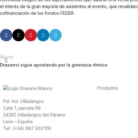
el interés de la gran mayoría de asistentes al evento, que revalida
cofinanciación de los fondos FEDER.
Newer
Drasanvi sigue apostando por la gimnasia rítmica
Productos
Alimentación
Pol. Ind. Villadangos
Deporte
Calle 1, parcela 99
Salud cardiovascula
24392 Villadangos del Páramo
Vitaminas y mineral
León – España
Cannabis-CBD
Tel: (+34) 987 203 106