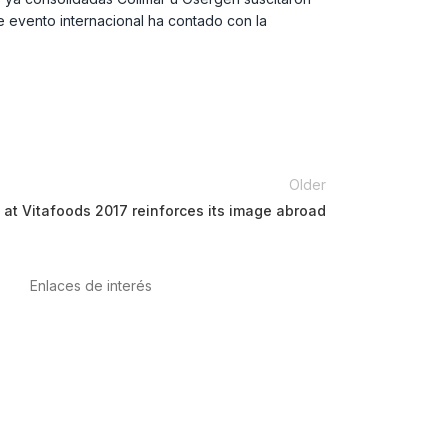
te evento internacional ha contado con la
Older
 at Vitafoods 2017 reinforces its image abroad
Enlaces de interés
Política de privacidad
Condiciones de Uso
Aviso Legal
Política de Cookies
Calidad y MedioAmbiente