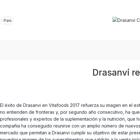
País
Drasanvi r
El éxito de Drasanvi en Vitafoods 2017 refuerza su imagen en el ex
no entienden de fronteras y, por segundo año consecutivo, ha quer
profesionales y expertos de la suplementación y la nutrición, que h
compañía ha conseguido reunirse con un amplio número de nuevos dis
mercado que permitan a Drasanvi cumplir su objetivo de estar pres
novedosa imagen de los superalimentos que saldrán a la venta próx