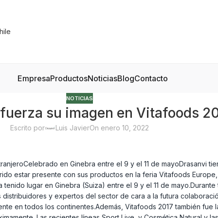
Empresa
Productos
Noticias
Blog
Contacto
NOTICIAS
efuerza su imagen en Vitafoods 2
Escrito por
Luis Javier
On enero 10, 2022
tranjeroCelebrado en Ginebra entre el 9 y el 11 de mayoDrasanvi tie
ido estar presente con sus productos en la feria Vitafoods Europe,
a tenido lugar en Ginebra (Suiza) entre el 9 y el 11 de mayo.Durante
tribuidores y expertos del sector de cara a la futura colaboración
ente en todos los continentes.Además, Vitafoods 2017 también fue l
imamente. Las recientes líneas Sport Live y Cosmética Natural y la