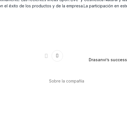
ron el éxito de los productos y de la empresa.La participación en es
Drasanvi’s success
Sobre la compañía
Acerca de nosotros
Internacional
r
Puntos de venta
es
Trabaja con nosotros
Contacto