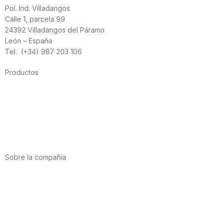
Pol. Ind. Villadangos
Calle 1, parcela 99
24392 Villadangos del Páramo
León – España
Tel: (+34) 987 203 106
Productos
Alimentación
Deporte
Salud cardiovascular
Vitaminas y minerales
Cannabis-CBD
Sobre la compañía
Acerca de nosotros
Internacional
Puntos de venta
Trabaja con nosotros