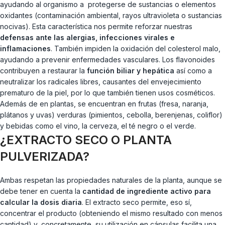
ayudando al organismo a protegerse de sustancias o elementos
oxidantes (contaminación ambiental, rayos ultravioleta o sustancias
nocivas). Esta característica nos permite reforzar nuestras
defensas ante las alergias, infecciones virales e
inflamaciones
. También impiden la oxidación del colesterol malo,
ayudando a prevenir enfermedades vasculares. Los flavonoides
contribuyen a restaurar la
función biliar y hepática
así como a
neutralizar los radicales libres, causantes del envejecimiento
prematuro de la piel, por lo que también tienen usos cosméticos.
Además de en plantas, se encuentran en frutas (fresa, naranja,
plátanos y uvas) verduras (pimientos, cebolla, berenjenas, coliflor)
y bebidas como el vino, la cerveza, el té negro o el verde.
¿EXTRACTO SECO O PLANTA
PULVERIZADA?
Ambas respetan las propiedades naturales de la planta, aunque se
debe tener en cuenta la
cantidad de ingrediente activo para
calcular la dosis diaria
. El extracto seco permite, eso sí,
concentrar el producto (obteniendo el mismo resultado con menos
cantidad) y, concretamente, su utilización en cápsulas facilita una