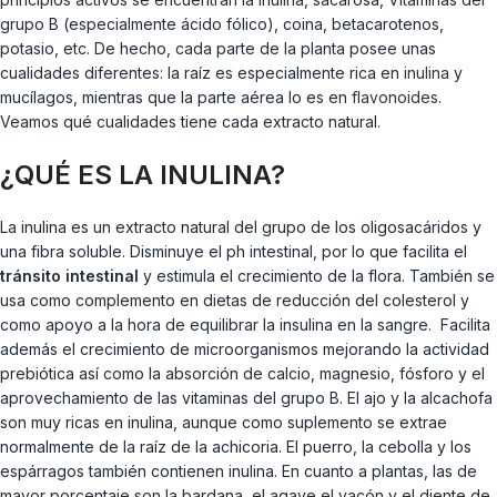
grupo B (especialmente ácido fólico), coina, betacarotenos,
potasio, etc. De hecho, cada parte de la planta posee unas
cualidades diferentes: la raíz es especialmente rica en
inulina
y
mucílagos, mientras que la parte aérea lo es en
flavonoides
.
Veamos qué cualidades tiene cada extracto natural.
¿QUÉ ES LA INULINA?
La inulina es un extracto natural del grupo de los oligosacáridos y
una fibra soluble. Disminuye el ph intestinal, por lo que facilita el
tránsito intestinal
y estimula el crecimiento de la flora. También se
usa como complemento en dietas de reducción del colesterol y
como apoyo a la hora de equilibrar la insulina en la sangre. Facilita
además el crecimiento de microorganismos mejorando la actividad
prebiótica así como la absorción de calcio, magnesio, fósforo y el
aprovechamiento de las vitaminas del grupo B. El ajo y la alcachofa
son muy ricas en inulina, aunque como suplemento se extrae
normalmente de la raíz de la achicoria. El puerro, la cebolla y los
espárragos también contienen inulina. En cuanto a plantas, las de
mayor porcentaje son la bardana, el agave el yacón y el diente de