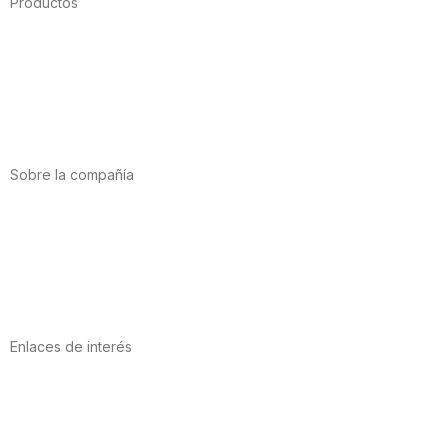
Productos
Alimentación
Deporte
Salud cardiovascular
Vitaminas y minerales
Cannabis-CBD
Sobre la compañía
Acerca de nosotros
Internacional
Puntos de venta
Trabaja con nosotros
Contacto
Enlaces de interés
Política de privacidad
Condiciones de Uso
Aviso Legal