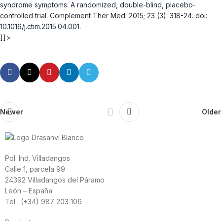
syndrome symptoms: A randomized, double-blind, placebo-
controlled trial. Complement Ther Med. 2015; 23 (3): 318-24. doi:
10.1016/j.ctim.2015.04.001.
]]>
Newer
Older
Pol. Ind. Villadangos
Calle 1, parcela 99
24392 Villadangos del Páramo
León – España
Tel: (+34) 987 203 106