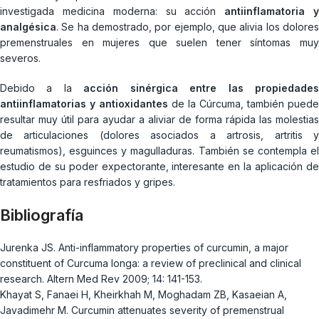
investigada medicina moderna: su acción
antiinflamatoria 
analgésica
. Se ha demostrado, por ejemplo, que alivia los dolores
premenstruales en mujeres que suelen tener síntomas muy
severos.
Debido a la
acción sinérgica entre las propiedade
antiinflamatorias y antioxidantes
de la Cúrcuma, también puede
resultar muy útil para ayudar a aliviar de forma rápida las molestias
de articulaciones (dolores asociados a artrosis, artritis y
reumatismos), esguinces y magulladuras. También se contempla el
estudio de su poder expectorante, interesante en la aplicación de
tratamientos para resfriados y gripes.
Bibliografía
Jurenka JS. Anti-inflammatory properties of curcumin, a major
constituent of Curcuma longa: a review of preclinical and clinical
research. Altern Med Rev 2009; 14: 141-153.
Khayat S, Fanaei H, Kheirkhah M, Moghadam ZB, Kasaeian A,
Javadimehr M. Curcumin attenuates severity of premenstrual