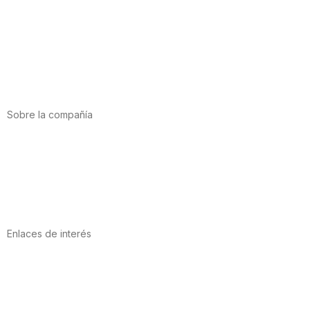
Alimentación
Deporte
Salud cardiovascular
Vitaminas y minerales
Cannabis-CBD
Sobre la compañía
Acerca de nosotros
Internacional
Puntos de venta
Trabaja con nosotros
Contacto
Enlaces de interés
Política de privacidad
Condiciones de Uso
Aviso Legal
Política de Cookies