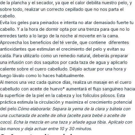
de la plancha y el secador, ya que el calor debilita nuestro pelo, y
sobre todo, realizar un correcto cepillado que no nos parta el
cabello.
Evita los geles para peinados e intenta no atar demasiado fuerte tu
cabello. Y a la hora de dormir opta por una trenza para que no lo
enredes tanto a lo largo de la noche al moverte en la cama.
Aprovecha los beneficios del té verde, que contiene diferentes
antioxidantes que estimulan el crecimiento del pelo y evitan su
caída. Para utilizarlo como un remedio natural, deberás preparar
una infusión con dos saquitos por cada taza de agua y aplicarlo
caliente sobre el cuero cabelludo. Déjalo actuar por una hora y
luego lávalo como lo haces habitualmente.
Al menos una vez cada quince días, realiza un masaje en el cuero
cabelludo con aceite de huevo* aumentará el flujo sanguíneo hacia
la superficie de la piel en la cabeza y los folículos pilosos. Esta
práctica estimula la circulación y maximiza el crecimiento potencial
del pelo.
Cómo elaborarla: Separa la yema de la clara y bátela con
una cucharada de aceite de oliva (aceite para bebé o aceite de
coco). Echa la mezcla en una taza y añade agua tibia. Aplícalo con
las manos y deja actuar entre 10 y 30 minutos.