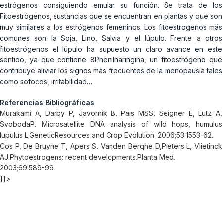
estrógenos consiguiendo emular su función. Se trata de los
Fitoestrógenos, sustancias que se encuentran en plantas y que son
muy similares a los estrógenos femeninos. Los fitoestrogenos más
comunes son la Soja, Lino, Salvia y el lúpulo. Frente a otros
fitoestrógenos el lúpulo ha supuesto un claro avance en este
sentido, ya que contiene 8Phenilnaringina, un fitoestrógeno que
contribuye aliviar los signos más frecuentes de la menopausia tales
como sofocos, irritabilidad…
Referencias Bibliográficas
Murakami A, Darby P, Javornik B, Pais MSS, Seigner E, Lutz A,
SvobodaP. Microsatellite DNA analysis of wild hops, humulus
lupulus L.GeneticResources and Crop Evolution. 2006;53:1553-62.
Cos P, De Bruyne T, Apers S, Vanden Berqhe D,Pieters L, Vlietinck
AJ.Phytoestrogens: recent developments.Planta Med.
2003;69:589-99
]]>