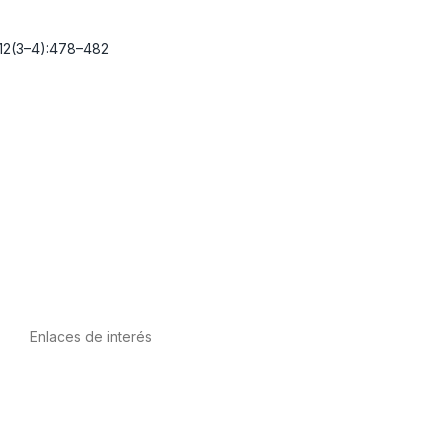
12(3–4):478–482
Enlaces de interés
Política de privacidad
Condiciones de Uso
Aviso Legal
Política de Cookies