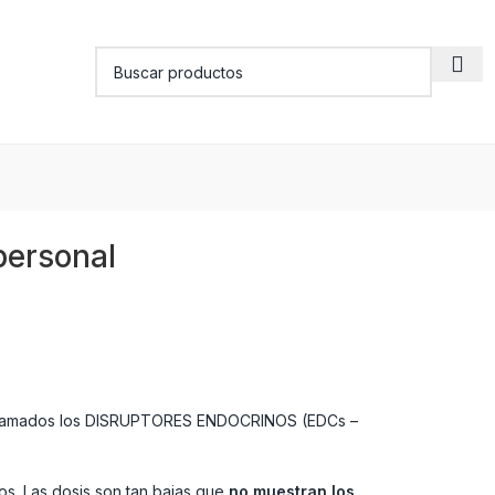
personal
on llamados los DISRUPTORES ENDOCRINOS (EDCs –
os. Las dosis son tan bajas que
no muestran los