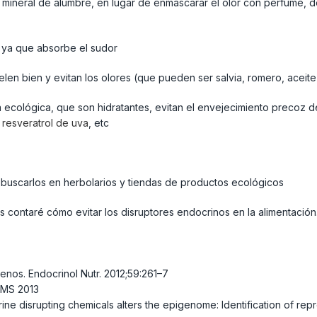
l mineral de alumbre, en lugar de enmascarar el olor con perfume,
, ya que absorbe el sudor
len bien y evitan los olores (que pueden ser salvia, romero, aceite
 ecológica, que son hidratantes, evitan el envejecimiento precoz d
e
resveratrol de uva
, etc
 buscarlos en herbolarios y tiendas de productos ecológicos
 contaré cómo evitar los disruptores endocrinos en la alimentación
enos. Endocrinol Nutr. 2012;59:261–7
OMS 2013
ne disrupting chemicals alters the epigenome: Identification of re