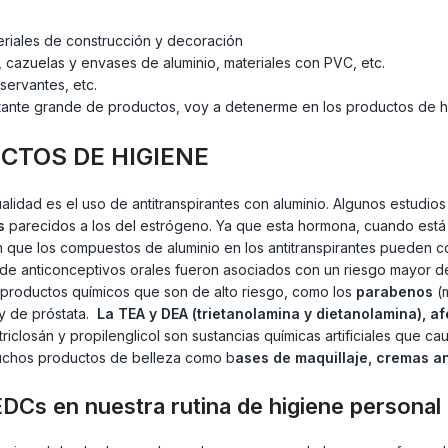
teriales de construcción y decoración
, cazuelas y envases de aluminio, materiales con PVC, etc.
servantes, etc.
ante grande de productos, voy a detenerme en los productos de hig
CTOS DE HIGIENE
lidad es el uso de antitranspirantes con aluminio. Algunos estudios
s
parecidos a los del estrógeno. Ya que esta hormona, cuando está 
en que los compuestos de aluminio en los antitranspirantes pueden co
 de anticonceptivos orales fueron asociados con un riesgo mayor de
s productos químicos que son de alto riesgo, como los
parabenos
(m
y de próstata.
La TEA y DEA (trietanolamina y dietanolamina), af
closán y propilenglicol son sustancias químicas artificiales que ca
uchos productos de belleza como b
ases de maquillaje, cremas an
EDCs en nuestra rutina de higiene personal