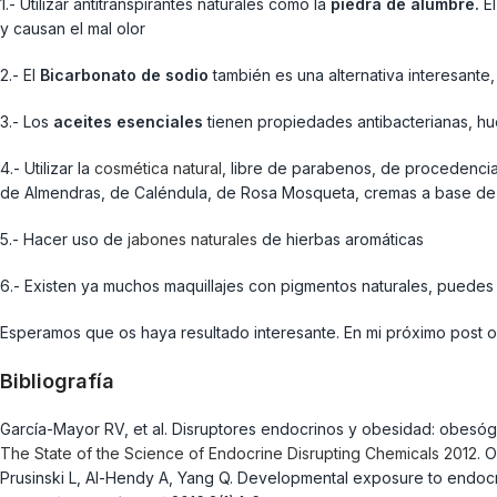
1.- Utilizar antitranspirantes naturales como la
piedra de alumbre.
E
y causan el mal olor
2.- El
Bicarbonato de sodio
también es una alternativa interesante
3.- Los
aceites esenciales
tienen propiedades antibacterianas, hue
4.- Utilizar la
cosmética natural
, libre de parabenos, de procedencia
de Almendras, de Caléndula, de Rosa Mosqueta, cremas a base d
5.- Hacer uso de
jabones naturales
de hierbas aromáticas
6.- Existen ya muchos maquillajes con pigmentos naturales, puedes
Esperamos que os haya resultado interesante. En mi próximo post os
Bibliografía
García-Mayor RV, et al. Disruptores endocrinos y obesidad: obesóg
The State of the Science of Endocrine Disrupting Chemicals 2012
. 
Prusinski L, Al-Hendy A, Yang Q. Developmental exposure to endocri