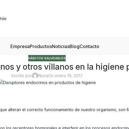
Empresa
Productos
Noticias
Blog
Contacto
HÁBITOS SALUDABLES
os y otros villanos en la higiene 
Escrito por
Nuria
On enero 19, 2017
 que alteran el correcto funcionamiento de nuestro organismo, s
con los receptores hormonales e interferir en los procesos endocrin