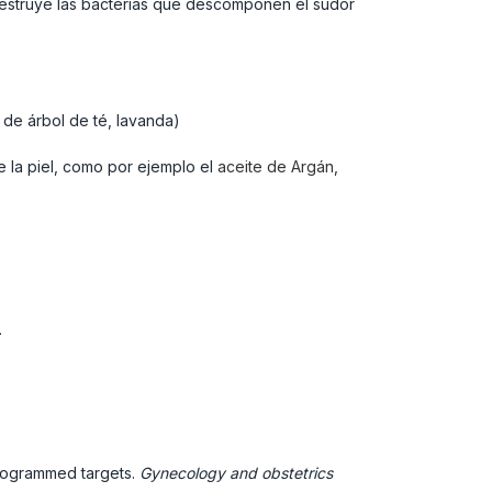
 destruye las bacterias que descomponen el sudor
 de árbol de té, lavanda)
e la piel, como por ejemplo el
aceite de Argán
,
.
programmed targets.
Gynecology and obstetrics