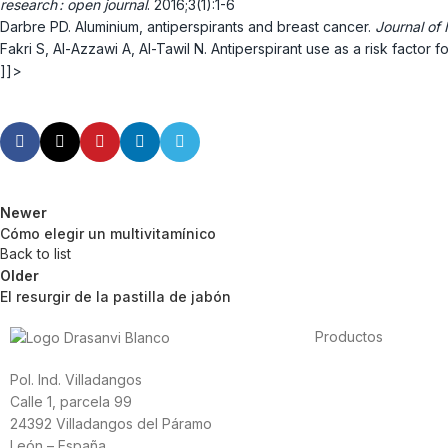
research : open journal
. 2016;3(1):1-6
Darbre PD. Aluminium, antiperspirants and breast cancer.
Journal of 
Fakri S, Al-Azzawi A, Al-Tawil N. Antiperspirant use as a risk factor f
]]>
Newer
Cómo elegir un multivitamínico
Back to list
Older
El resurgir de la pastilla de jabón
Productos
Alimentación
Pol. Ind. Villadangos
Deporte
Calle 1, parcela 99
Salud cardiovascula
24392 Villadangos del Páramo
Vitaminas y mineral
León – España