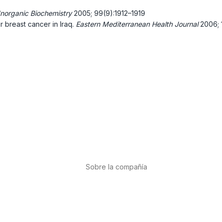
Inorganic Biochemistry
2005; 99(9):1912–1919
or breast cancer in Iraq.
Eastern Mediterranean Health Journal
2006; 
Sobre la compañía
Acerca de nosotros
Internacional
r
Puntos de venta
es
Trabaja con nosotros