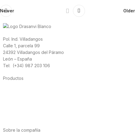
Newer
Older
Pol. Ind. Villadangos
Calle 1, parcela 99
24392 Villadangos del Páramo
León – España
Tel: (+34) 987 203 106
Productos
Alimentación
Deporte
Salud cardiovascular
Vitaminas y minerales
Cannabis-CBD
Sobre la compañía