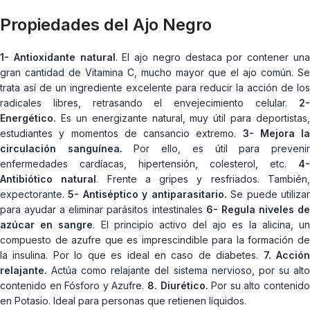
Propiedades del Ajo Negro
1- Antioxidante natural
. El ajo negro destaca por contener un
gran cantidad de Vitamina C, mucho mayor que el ajo común. Se
trata así de un ingrediente excelente para reducir la acción de los
radicales libres, retrasando el envejecimiento celular.
2-
Energético.
Es un energizante natural, muy útil para deportistas,
estudiantes y momentos de cansancio extremo.
3- Mejora la
circulación sanguínea.
Por ello, es útil para preveni
enfermedades cardíacas, hipertensión, colesterol, etc.
4-
Antibiótico natural
. Frente a gripes y resfriados. También
expectorante.
5- Antiséptico y antiparasitario.
Se puede utiliza
para ayudar a eliminar parásitos intestinales
6- Regula niveles d
azúcar en sangre
. El principio activo del ajo es la alicina, u
compuesto de azufre que es imprescindible para la formación de
la insulina. Por lo que es ideal en caso de diabetes.
7. Acció
relajante.
Actúa como relajante del sistema nervioso, por su alto
contenido en Fósforo y Azufre.
8. Diurético.
Por su alto contenid
en Potasio. Ideal para personas que retienen líquidos.