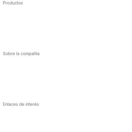
Productos
Alimentación
Deporte
Salud cardiovascular
Vitaminas y minerales
Cannabis-CBD
Sobre la compañía
Acerca de nosotros
Internacional
Puntos de venta
Trabaja con nosotros
Contacto
Enlaces de interés
Política de privacidad
Condiciones de Uso
Aviso Legal