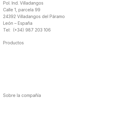
Pol. Ind. Villadangos
Calle 1, parcela 99
24392 Villadangos del Páramo
León – España
Tel: (+34) 987 203 106
Productos
Alimentación
Deporte
Salud cardiovascular
Vitaminas y minerales
Cannabis-CBD
Sobre la compañía
Acerca de nosotros
Internacional
Puntos de venta
Trabaja con nosotros
Contacto