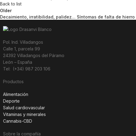
Back to list
Older
Decaimiento, irratibilidad, palidez… Síntomas de falta de hierro
Pol. Ind. Villadangos
Calle 1, parcela 99
24392 Villadangos del Páramo
León – España
Tel: (+34) 987 203 106
Productos
Alimentación
Deporte
Salud cardiovascular
Vitaminas y minerales
Cannabis-CBD
Sobre la compañía