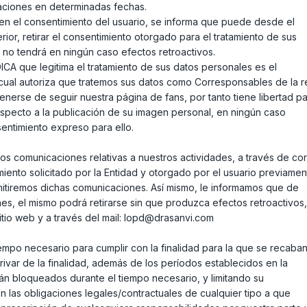
taciones en determinadas fechas.
 en el consentimiento del usuario, se informa que puede desde el
ior, retirar el consentimiento otorgado para el tratamiento de sus
 no tendrá en ningún caso efectos retroactivos.
ICA que legitima el tratamiento de sus datos personales es el
l cual autoriza que tratemos sus datos como Corresponsables de la 
tenerse de seguir nuestra página de fans, por tanto tiene libertad p
Respecto a la publicación de su imagen personal, en ningún caso
entimiento expreso para ello.
os comunicaciones relativas a nuestros actividades, a través de co
iento solicitado por la Entidad y otorgado por el usuario previamen
mitiremos dichas comunicaciones. Así mismo, le informamos que de
s, el mismo podrá retirarse sin que produzca efectos retroactivos,
sitio web y a través del mail: lopd@drasanvi.com
mpo necesario para cumplir con la finalidad para la que se recaban
ivar de la finalidad, además de los períodos establecidos en la
rán bloqueados durante el tiempo necesario, y limitando su
n las obligaciones legales/contractuales de cualquier tipo a que