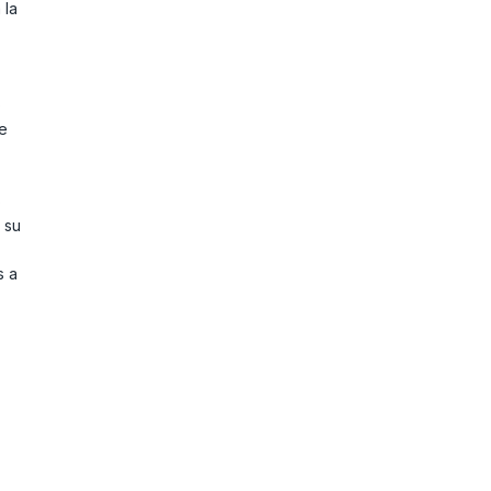
 la
o
e
o
 su
s a