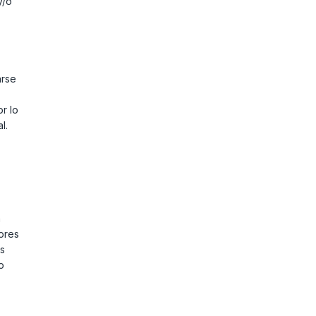
y/o
arse
r lo
l.
á
ores
as
o