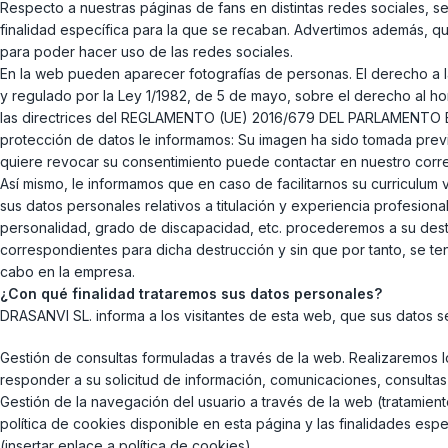
Respecto a nuestras páginas de fans en distintas redes sociales, seg
finalidad específica para la que se recaban. Advertimos además, 
para poder hacer uso de las redes sociales.
En la web pueden aparecer fotografías de personas. El derecho a la
y regulado por la Ley 1/1982, de 5 de mayo, sobre el derecho al hono
las directrices del REGLAMENTO (UE) 2016/679 DEL PARLAMENTO E
protección de datos le informamos: Su imagen ha sido tomada previa
quiere revocar su consentimiento puede contactar en nuestro cor
Así mismo, le informamos que en caso de facilitarnos su curriculum 
sus datos personales relativos a titulación y experiencia profesiona
personalidad, grado de discapacidad, etc. procederemos a su dest
correspondientes para dicha destrucción y sin que por tanto, se t
cabo en la empresa.
¿Con qué finalidad trataremos sus datos personales?
DRASANVI SL. informa a los visitantes de esta web, que sus datos se
Gestión de consultas formuladas a través de la web. Realizaremos l
responder a su solicitud de información, comunicaciones, consultas
Gestión de la navegación del usuario a través de la web (tratamien
política de cookies disponible en esta página y las finalidades espe
(insertar enlace a política de cookies).