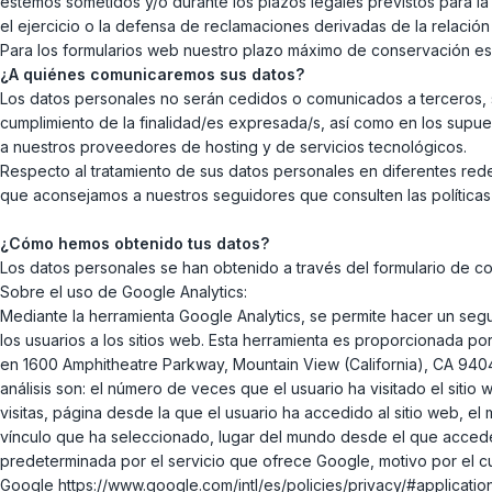
estemos sometidos y/o durante los plazos legales previstos para la
el ejercicio o la defensa de reclamaciones derivadas de la relación 
Para los formularios web nuestro plazo máximo de conservación es
¿A quiénes comunicaremos sus datos?
Los datos personales no serán cedidos o comunicados a terceros, sa
cumplimiento de la finalidad/es expresada/s, así como en los supu
a nuestros proveedores de hosting y de servicios tecnológicos.
Respecto al tratamiento de sus datos personales en diferentes rede
que aconsejamos a nuestros seguidores que consulten las políticas 
¿Cómo hemos obtenido tus datos?
Los datos personales se han obtenido a través del formulario de con
Sobre el uso de Google Analytics:
Mediante la herramienta Google Analytics, se permite hacer un segu
los usuarios a los sitios web. Esta herramienta es proporcionada po
en 1600 Amphitheatre Parkway, Mountain View (California), CA 940
análisis son: el número de veces que el usuario ha visitado el sitio w
visitas, página desde la que el usuario ha accedido al sitio web, el
vínculo que ha seleccionado, lugar del mundo desde el que accede 
predeterminada por el servicio que ofrece Google, motivo por el c
Google https://www.google.com/intl/es/policies/privacy/#applicatio