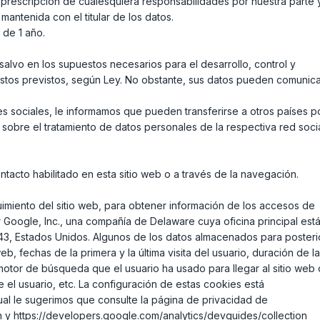
 prescripción de cualesquiera responsabilidades por nuestra parte 
mantenida con el titular de los datos.
 de 1 año.
lvo en los supuestos necesarios para el desarrollo, control y
estos previstos, según Ley. No obstante, sus datos pueden comunic
s sociales, le informamos que pueden transferirse a otros países po
sobre el tratamiento de datos personales de la respectiva red socia
tacto habilitado en esta sitio web o a través de la navegación.
imiento del sitio web, para obtener información de los accesos de
r Google, Inc., una compañía de Delaware cuya oficina principal est
43, Estados Unidos. Algunos de los datos almacenados para posteri
eb, fechas de la primera y la última visita del usuario, duración de l
 motor de búsqueda que el usuario ha usado para llegar al sitio web 
el usuario, etc. La configuración de estas cookies está
ual le sugerimos que consulte la página de privacidad de
n y https://developers.google.com/analytics/devguides/collection