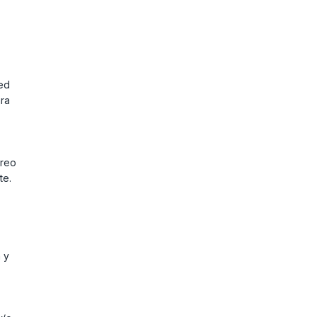
red
ara
rreo
te.
 y