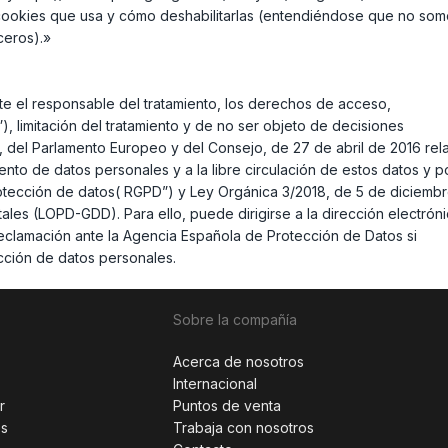
 cookies que usa y cómo deshabilitarlas (entendiéndose que no so
ceros).»
e el responsable del tratamiento, los derechos de acceso,
”), limitación del tratamiento y de no ser objeto de decisiones
 del Parlamento Europeo y del Consejo, de 27 de abril de 2016 rela
iento de datos personales y a la libre circulación de estos datos y p
otección de datos( RGPD”) y Ley Orgánica 3/2018, de 5 de diciembr
ales (LOPD-GDD). Para ello, puede dirigirse a la dirección electrón
clamación ante la Agencia Española de Protección de Datos si
cción de datos personales.
Sobre la compañía
Acerca de nosotros
Internacional
r
Puntos de venta
es
Trabaja con nosotros