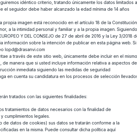
uiremos idéntico criterio, tratando únicamente los datos limitados a
que el seguidor debe haber alcanzado la edad mínima de 14 años
 propia imagen está reconocido en el artículo 18 de la Constitución
r, a la intimidad personal y familiar y a la propia imagen. Siguiend
UROPEO Y DEL CONSEJO de 27 de abril de 2016 y la Ley 3/2018 d
 información sobre la intención de publicar en esta página web. Si
reo lopd@drasanvi.com
vitae a través de este sitio web, únicamente debe incluir en el mism
l, de manera que si usted incluye información relativa a aspectos de
rucción inmediata siguiendo las medidas de seguridad
enga en cuenta su candidatura en los procesos de selección llevado
rán tratados con las siguientes finalidades:
os tratamientos de datos necesarios con la finalidad de
 y cumplimientos legales.
to de datos de cookies) sus datos se tratarán conforme a la
cificadas en la misma. Puede consultar dicha política aquí