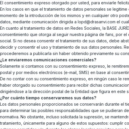
El consentimiento expreso otorgado por usted, para enviarle felici
En los casos en que el tratamiento de datos personales se legitime
momento de la introducción de los mismos y en cualquier otro poster
datos, mediante comunicación dirigida a lopd@drasanvi.com el cual
En cuanto al tratamiento de datos en Redes Sociales, la BASE JURÍD
consentimiento que otorga al seguir nuestra página de fans, por e
social. Si no desea consentir el tratamiento de sus datos, debe abs
decidir y consentir el uso y tratamiento de sus datos personales. 
procederemos a publicarla sin haber obtenido previamente su cons
¿Le enviaremos comunicaciones comerciales?
Solamente si contamos con su consentimiento expreso, le remitirem
postal y por medios electrónicos (e-mail, SMS) en base al consentim
De no contar con su consentimiento expreso, en ningún caso le re
haber otorgado su consentimiento para recibir dichas comunicacione
dirigiéndose a la dirección postal de la Entidad que figura en este 
¿Por cuánto tiempo conservaremos sus datos?
Los datos personales proporcionados se conservarán durante el tie
para determinar las posibles responsabilidades que se pudieran der
normativa. No obstante, incluso solicitada la supresión, se mantend
tratamiento, únicamente para alguno de estos supuestos: cumplir co