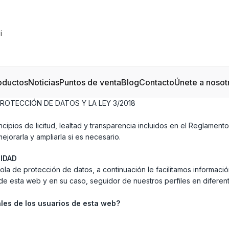
oductos
Noticias
Puntos de venta
Blog
Contacto
Únete a nosot
ROTECCIÓN DE DATOS Y LA LEY 3/2018
ncipios de licitud, lealtad y transparencia incluidos en el Reglamento
jorarla y ampliarla si es necesario.
IDAD
la de protección de datos, a continuación le facilitamos informaci
 de esta web y en su caso, seguidor de nuestros perfiles en diferen
les de los usuarios de esta web?