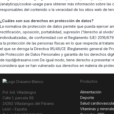
/analyticsjs/cookie-usage para obtener más información sobre las
responsables del contenido o la veracidad de los sitios web de ter
¿Cuáles son sus derechos en protección de datos?
La normativa de protección de datos permite que pueda ejercer ant
rectificación, oposición, portabilidad, supresión (“derecho al olvido
individualizadas, de conformidad con el Reglamento (UE) 2016/679,
a la protección de las personas físicas en lo que respecta al tratam
el que se deroga la Directiva 95/46/CE (Reglamento general de Pr
de Protección de Datos Personales y garantía de los derechos digit
de lopd@drasanvi.com De igual modo, tiene derecho a presentar re
considera que se han vulnerado sus derechos en materia de prote
Productos
Alimentación
Pol. Ind. Villadangos
Deporte
Calle 1, parcela 99
Salud cardiovascula
24392 Villadangos del Páramo
Vitaminas y mineral
León – España