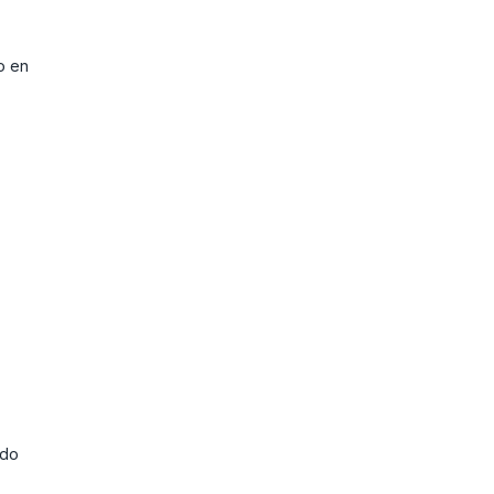
o en
ido