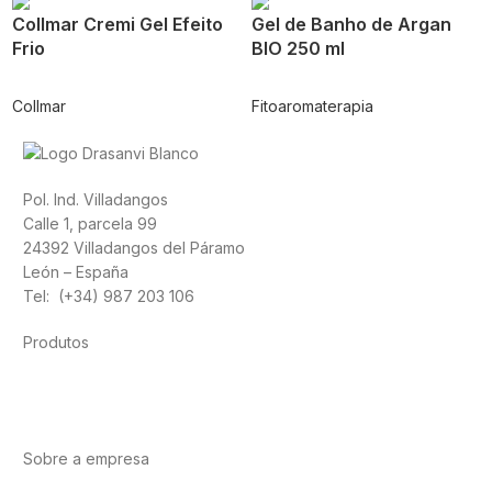
Collmar Cremi Gel Efeito
Gel de Banho de Argan
Frio
BIO 250 ml
Collmar
Fitoaromaterapia
Pol. Ind. Villadangos
Calle 1, parcela 99
24392 Villadangos del Páramo
León – España
Tel: (+34) 987 203 106
Produtos
Alimentação
Desporto
Saúde Cardiovascular
Vitaminas e
minerais
Cannabis-CBD
Sobre a empresa