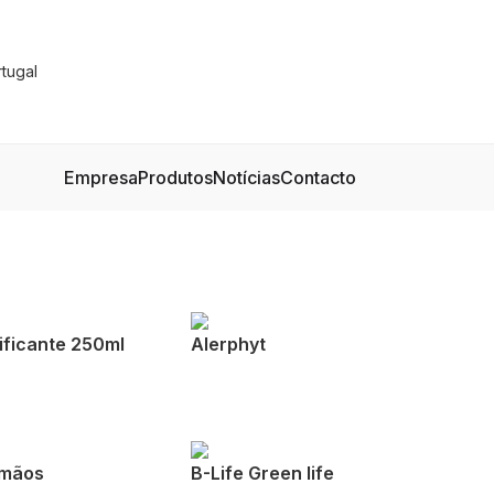
Empresa
Produtos
Notícias
Contacto
ificante 250ml
Alerphyt
 mãos
B-Life Green life