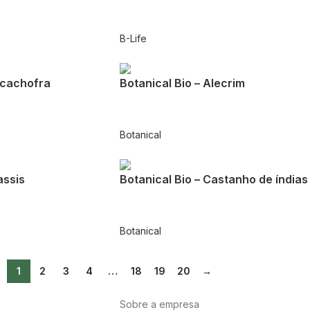
B-Life
lcachofra
Botanical Bio – Alecrim
Botanical
assis
Botanical Bio – Castanho de índias
Botanical
1
2
3
4
…
18
19
20
→
Sobre a empresa