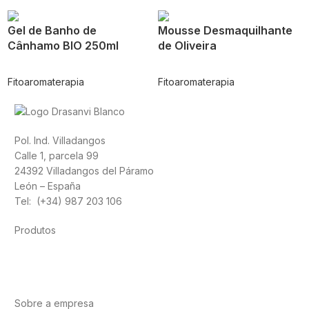
Gel de Banho de
Mousse Desmaquilhante
Cânhamo BIO 250ml
de Oliveira
Fitoaromaterapia
Fitoaromaterapia
Pol. Ind. Villadangos
Calle 1, parcela 99
24392 Villadangos del Páramo
León – España
Tel: (+34) 987 203 106
Produtos
Alimentação
Desporto
Saúde Cardiovascular
Vitaminas e
minerais
Cannabis-CBD
Sobre a empresa