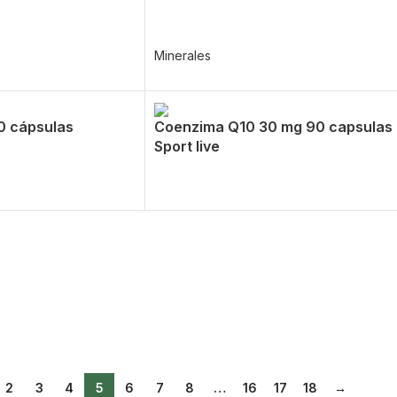
Minerales
0 cápsulas
Coenzima Q10 30 mg 90 capsulas
Sport live
2
3
4
5
6
7
8
…
16
17
18
→