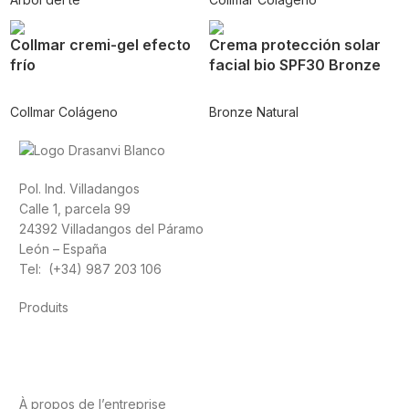
Collmar cremi-gel efecto
Crema protección solar
frío
facial bio SPF30 Bronze
Collmar Colágeno
Bronze Natural
Pol. Ind. Villadangos
Calle 1, parcela 99
24392 Villadangos del Páramo
León – España
Tel: (+34) 987 203 106
Produits
Alimentation
Sport
Santé cardiovasculaire
Vitamines et
minéraux
Cannabis-CBD
À propos de l’entreprise