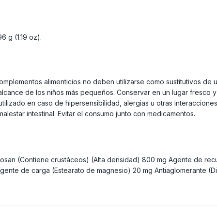
 g (1.19 oz).
plementos alimenticios no deben utilizarse como sustitutivos de una
cance de los niños más pequeños. Conservar en un lugar fresco y
tilizado en caso de hipersensibilidad, alergias u otras interaccione
estar intestinal. Evitar el consumo junto con medicamentos.
itosan (Contiene crustáceos) (Alta densidad) 800 mg Agente de recu
Agente de carga (Estearato de magnesio) 20 mg Antiaglomerante (Di