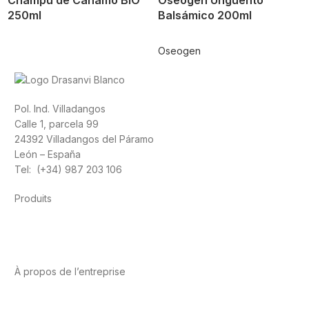
Champú de Cáñamo BIO
Oseogen Ungüento
250ml
Balsámico 200ml
Oseogen
Pol. Ind. Villadangos
Calle 1, parcela 99
24392 Villadangos del Páramo
León – España
Tel: (+34) 987 203 106
Produits
Alimentation
Sport
Santé cardiovasculaire
Vitamines et
minéraux
Cannabis-CBD
À propos de l’entreprise
A propos de nous
International
Contact