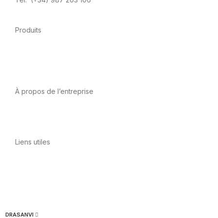
Produits
Alimentation
Sport
Santé cardiovasculaire
Vitamines et
minéraux
Cannabis-CBD
À propos de l’entreprise
A propos de nous
International
Contact
Liens utiles
Politique de confidentialité
Conditions d’utilisation
Avis
juridique
Politique en matière de cookies
Qualité et
environnement
DRASANVI