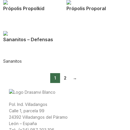
Própolis Propolkid
Própolis Proporal
Sananitos – Defensas
Sananitos
1
2
→
Pol. Ind. Villadangos
Calle 1, parcela 99
24392 Villadangos del Páramo
León – España
Tel: (+34) 987 203 106