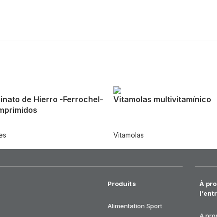
cinato de Hierro -Ferrochel-
Vitamolas multivitamínico
mprimidos
es
Vitamolas
Produits
À pr
l’ent
Alimentation
Sport
A pro