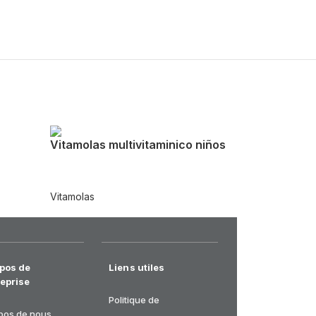
Vitamolas multivitaminico niños
Vitamolas
opos de
Liens utiles
reprise
Politique de
pos de nous