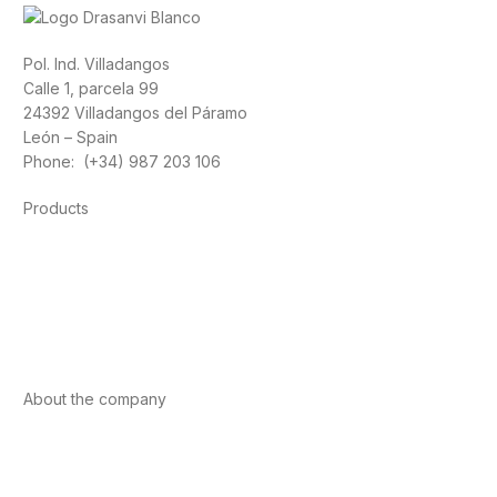
Pol. Ind. Villadangos
Calle 1, parcela 99
24392 Villadangos del Páramo
León – Spain
Phone: (+34) 987 203 106
Products
Foods
Sport
Cardiovascular health
Vitamins and minerals
Cannabis-CBD
About the company
About us
Internacional
Contact