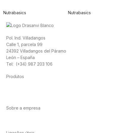
Nutrabasics
Nutrabasics
Pol. Ind. Villadangos
Calle 1, parcela 99
24392 Villadangos del Páramo
León – España
Tel: (+34) 987 203 106
Produtos
Alimentação
Desporto
Saúde Cardiovascular
Vitaminas e
minerais
Cannabis-CBD
Sobre a empresa
Sobre nós
Internacional
Contacto
Ligações úteis