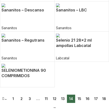
Sananitos – Descanso
Sananitos – LBC
Sananitos
Sananitos
Sananitos – Regutrans
Selenio 21 28×2 ml
ampollas Labcatal
Sananitos
Labcatal
SELENIOMETIONINA 90
COMPRIMIDOS
←
1
2
3
…
11
12
13
14
15
16
17
18
→