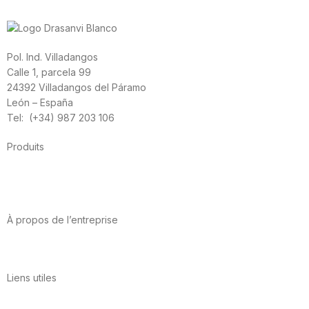
Pol. Ind. Villadangos
Calle 1, parcela 99
24392 Villadangos del Páramo
León – España
Tel: (+34) 987 203 106
Produits
Alimentation
Sport
Santé cardiovasculaire
Vitamines et minéraux
Cannabis-CBD
À propos de l’entreprise
A propos de nous
International
Contact
Liens utiles
Politique de confidentialité
Conditions d’utilisation
Avis juridique