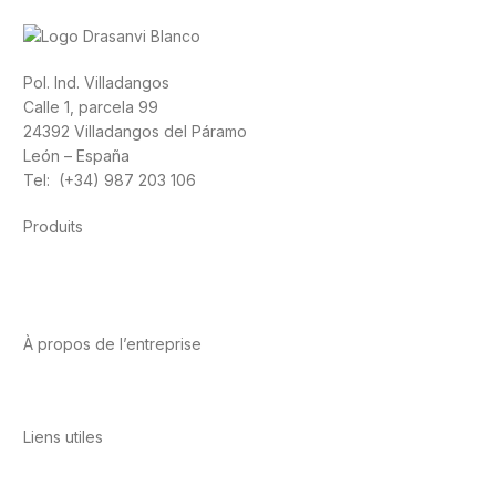
Pol. Ind. Villadangos
Calle 1, parcela 99
24392 Villadangos del Páramo
León – España
Tel: (+34) 987 203 106
Produits
Alimentation
Sport
Santé cardiovasculaire
Vitamines et
minéraux
Cannabis-CBD
À propos de l’entreprise
A propos de nous
International
Contact
Liens utiles
Politique de confidentialité
Conditions d’utilisation
Avis