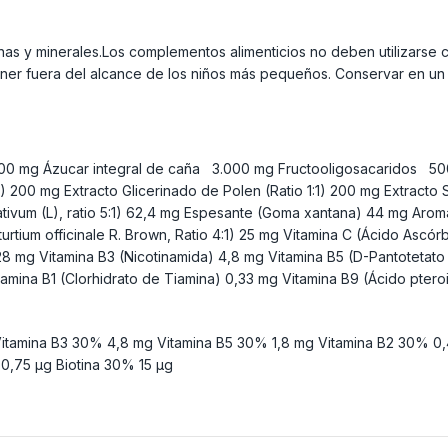
nas y minerales.Los complementos alimenticios no deben utilizarse c
er fuera del alcance de los niños más pequeños. Conservar en un 
000 mg Ázucar integral de caña 3.000 mg Fructooligosacaridos 50
) 200 mg Extracto Glicerinado de Polen (Ratio 1:1) 200 mg Extracto S
ativum (L), ratio 5:1) 62,4 mg Espesante (Goma xantana) 44 mg Ar
rtium officinale R. Brown, Ratio 4:1) 25 mg Vitamina C (Ácido Ascórb
g Vitamina B3 (Nicotinamida) 4,8 mg Vitamina B5 (D-Pantotetato C
tamina B1 (Clorhidrato de Tiamina) 0,33 mg Vitamina B9 (Ácido ptero
amina B3 30% 4,8 mg Vitamina B5 30% 1,8 mg Vitamina B2 30% 0,
0,75 µg Biotina 30% 15 µg