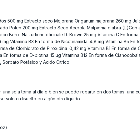
ridos 500 mg Extracto seco Mejorana Origanum majorana 260 mg Jale
ado Polen 200 mg Extracto Seco Acerola Malpighia glabra (L.)Con 
Seco Berro Nasturtium officinale R. Brown 25 mg Vitamina C En form
 Vitamina B3 En forma de Nicotinamida .4,8 mg Vitamina B5 En for
rma de Clorhidrato de Piroxidina .0,42 mg Vitamina B1 En forma de 
a En forma de D-biotina .15 µg Vitamina B12 En forma de Cianocobal
 Sorbato Potásico y Ácido Cítrico
n una sola toma al día o bien se puede repartir en dos tomas, una c
 solo o disuelto en algún otro líquido.
 oz)