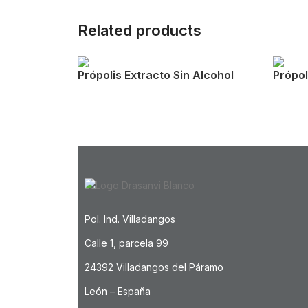
Related products
Própolis Extracto Sin Alcohol
Própol
Pol. Ind. Villadangos
Calle 1, parcela 99
24392 Villadangos del Páramo
León – España