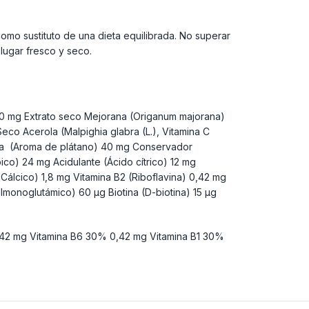
omo sustituto de una dieta equilibrada. No superar
lugar fresco y seco.
0 mg Extrato seco Mejorana (Origanum majorana)
eco Acerola (Malpighia glabra (L.), Vitamina C
oma (Aroma de plátano) 40 mg Conservador
ico) 24 mg Acidulante (Ácido cítrico) 12 mg
álcico) 1,8 mg Vitamina B2 (Riboflavina) 0,42 mg
ilmonoglutámico) 60 µg Biotina (D-biotina) 15 µg
42 mg Vitamina B6 30% 0,42 mg Vitamina B1 30%