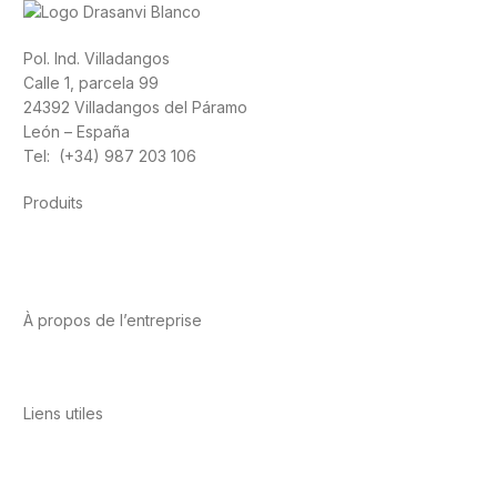
Pol. Ind. Villadangos
Calle 1, parcela 99
24392 Villadangos del Páramo
León – España
Tel: (+34) 987 203 106
Produits
Alimentation
Sport
Santé cardiovasculaire
Vitamines et
minéraux
Cannabis-CBD
À propos de l’entreprise
A propos de nous
International
Contact
Liens utiles
Politique de confidentialité
Conditions d’utilisation
Avis
juridique
Politique en matière de cookies
Qualité et