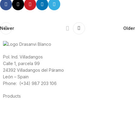
Newer
Older
Pol. Ind. Villadangos
Calle 1, parcela 99
24392 Villadangos del Páramo
León – Spain
Phone: (+34) 987 203 106
Products
Foods
Sport
Cardiovascular health
Vitamins and minerals