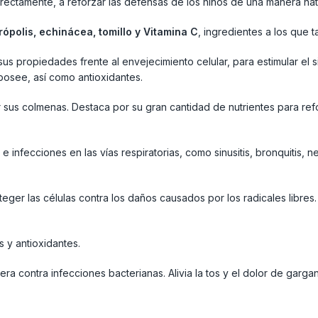
rectamente, a reforzar las defensas de los niños de una manera nat
própolis, echinácea, tomillo y Vitamina C
, ingredientes a los que 
s propiedades frente al envejecimiento celular, para estimular el 
 posee, así como antioxidantes.
 sus colmenas. Destaca por su gran cantidad de nutrientes para ref
e infecciones en las vías respiratorias, como sinusitis, bronquitis,
eger las células contra los daños causados por los radicales libres.
s y antioxidantes.
ra contra infecciones bacterianas. Alivia la tos y el dolor de gargan