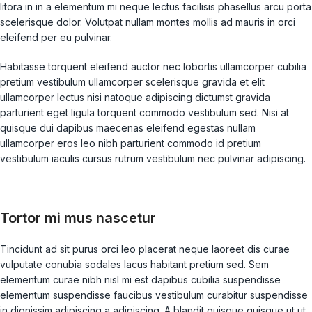
litora in in a elementum mi neque lectus facilisis phasellus arcu porta
scelerisque dolor. Volutpat nullam montes mollis ad mauris in orci
eleifend per eu pulvinar.
Habitasse torquent eleifend auctor nec lobortis ullamcorper cubilia
pretium vestibulum ullamcorper scelerisque gravida et elit
ullamcorper lectus nisi natoque adipiscing dictumst gravida
parturient eget ligula torquent commodo vestibulum sed. Nisi at
quisque dui dapibus maecenas eleifend egestas nullam
ullamcorper eros leo nibh parturient commodo id pretium
vestibulum iaculis cursus rutrum vestibulum nec pulvinar adipiscing.
Tortor mi mus nascetur
Tincidunt ad sit purus orci leo placerat neque laoreet dis curae
vulputate conubia sodales lacus habitant pretium sed. Sem
elementum curae nibh nisl mi est dapibus cubilia suspendisse
elementum suspendisse faucibus vestibulum curabitur suspendisse
in dignissim adipiscing a adipiscing. A blandit quisque quisque ut ut