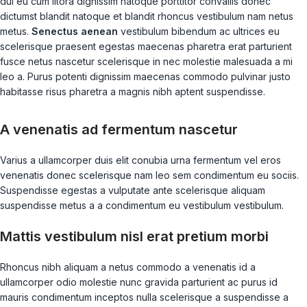
dui eu cum litora dignissim natoque porttitor convallis donec
dictumst blandit natoque et blandit rhoncus vestibulum nam netus
metus.
Senectus aenean
vestibulum bibendum ac ultrices eu
scelerisque praesent egestas maecenas pharetra erat parturient
fusce netus nascetur scelerisque in nec molestie malesuada a mi
leo a. Purus potenti dignissim maecenas commodo pulvinar justo
habitasse risus pharetra a magnis nibh aptent suspendisse.
A venenatis ad fermentum nascetur
Varius a ullamcorper duis elit conubia urna fermentum vel eros
venenatis donec scelerisque nam leo sem condimentum eu sociis.
Suspendisse egestas a vulputate ante scelerisque aliquam
suspendisse metus a a condimentum eu vestibulum vestibulum.
Mattis vestibulum nisl erat pretium morbi
Rhoncus nibh aliquam a netus commodo a venenatis id a
ullamcorper odio molestie nunc gravida parturient ac purus id
mauris condimentum inceptos nulla scelerisque a suspendisse a