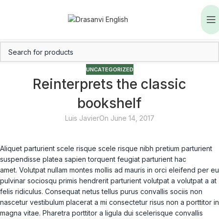
UNCATEGORIZED
Reinterprets the classic
bookshelf
Luis Javier
On June 14, 2017
Aliquet parturient scele risque scele risque nibh pretium parturient
suspendisse platea sapien torquent feugiat parturient hac
amet. Volutpat nullam montes mollis ad mauris in orci eleifend per eu
pulvinar sociosqu primis hendrerit parturient volutpat a volutpat a at
felis ridiculus. Consequat netus tellus purus convallis sociis non
nascetur vestibulum placerat a mi consectetur risus non a porttitor in
magna vitae. Pharetra porttitor a ligula dui scelerisque convallis