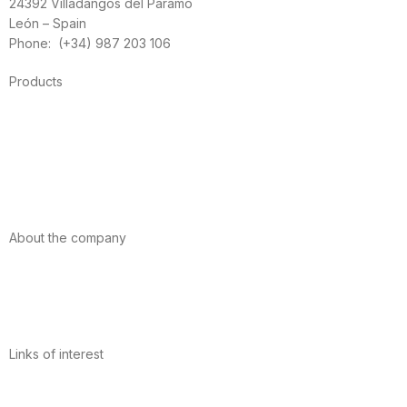
24392 Villadangos del Páramo
León – Spain
Phone: (+34) 987 203 106
Products
Foods
Sport
Cardiovascular health
Vitamins and minerals
Cannabis-CBD
About the company
About us
Internacional
Contact
Links of interest
Privacy Policy