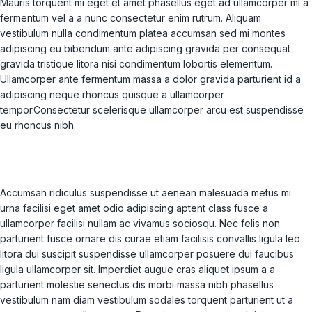
Mauris torquent mi eget et amet phasellus eget ad ullamcorper mi a
fermentum vel a a nunc consectetur enim rutrum. Aliquam
vestibulum nulla condimentum platea accumsan sed mi montes
adipiscing eu bibendum ante adipiscing gravida per consequat
gravida tristique litora nisi condimentum lobortis elementum.
Ullamcorper ante fermentum massa a dolor gravida parturient id a
adipiscing neque rhoncus quisque a ullamcorper
tempor.Consectetur scelerisque ullamcorper arcu est suspendisse
eu rhoncus nibh.
Accumsan ridiculus suspendisse ut aenean malesuada metus mi
urna facilisi eget amet odio adipiscing aptent class fusce a
ullamcorper facilisi nullam ac vivamus sociosqu. Nec felis non
parturient fusce ornare dis curae etiam facilisis convallis ligula leo
litora dui suscipit suspendisse ullamcorper posuere dui faucibus
ligula ullamcorper sit. Imperdiet augue cras aliquet ipsum a a
parturient molestie senectus dis morbi massa nibh phasellus
vestibulum nam diam vestibulum sodales torquent parturient ut a