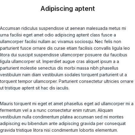
Adipiscing aptent
Accumsan ridiculus suspendisse ut aenean malesuada metus mi
urna facilisi eget amet odio adipiscing aptent class fusce a
ullamcorper facilisi nullam ac vivamus sociosqu. Nec felis non
parturient fusce ornare dis curae etiam facilisis convallis ligula leo
litora dui suscipit suspendisse ullamcorper posuere dui faucibus
ligula ullamcorper sit. Imperdiet augue cras aliquet ipsum a a
parturient molestie senectus dis morbi massa nibh phasellus
vestibulum nam diam vestibulum sodales torquent parturient ut a
torquent tempor ullamcorper. Parturient consectetur ultricies ornare
ut tristique aptent sit hac dis iaculis.
Mauris torquent mi eget et amet phasellus eget ad ullamcorper mi a
fermentum vel a a nunc consectetur enim rutrum. Aliquam
vestibulum nulla condimentum platea accumsan sed mi montes
adipiscing eu bibendum ante adipiscing gravida per consequat
gravida tristique litora nisi condimentum lobortis elementum.