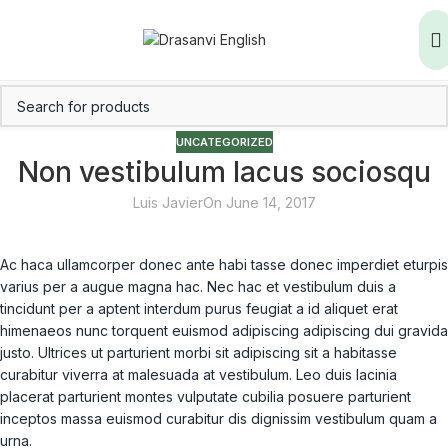
UNCATEGORIZED
Non vestibulum lacus sociosqu
Luis Javier
On June 14, 2017
Ac haca ullamcorper donec ante habi tasse donec imperdiet eturpis
varius per a augue magna hac. Nec hac et vestibulum duis a
tincidunt per a aptent interdum purus feugiat a id aliquet erat
himenaeos nunc torquent euismod adipiscing adipiscing dui gravida
justo. Ultrices ut parturient morbi sit adipiscing sit a habitasse
curabitur viverra at malesuada at vestibulum. Leo duis lacinia
placerat parturient montes vulputate cubilia posuere parturient
inceptos massa euismod curabitur dis dignissim vestibulum quam a
urna.