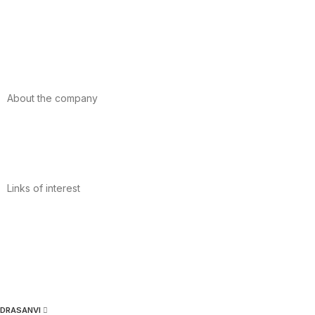
Foods
Sport
Cardiovascular health
Vitamins and minerals
Cannabis-CBD
About the company
About us
Internacional
Contact
Links of interest
Privacy Policy
Conditions of Use
Legal Notice
Cookies Policy
Quality and Environment
DRASANVI