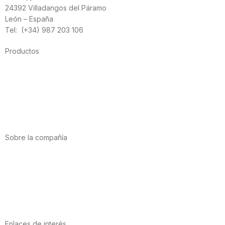
24392 Villadangos del Páramo
León – España
Tel: (+34) 987 203 106
Productos
Alimentación
Deporte
Salud cardiovascular
Vitaminas y minerales
Cannabis-CBD
Sobre la compañía
Acerca de nosotros
Internacional
Puntos de venta
Trabaja con nosotros
Contacto
Enlaces de interés