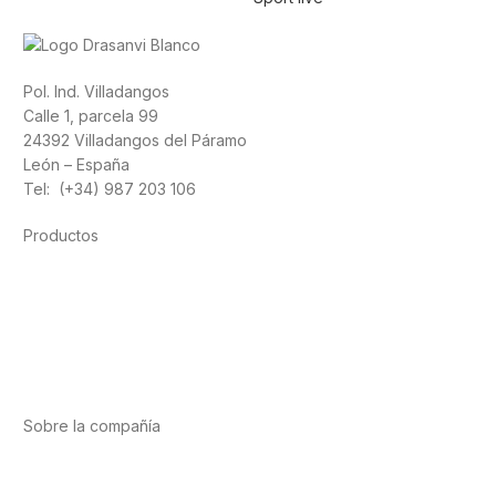
Pol. Ind. Villadangos
Calle 1, parcela 99
24392 Villadangos del Páramo
León – España
Tel: (+34) 987 203 106
Productos
Alimentación
Deporte
Salud cardiovascular
Vitaminas y minerales
Cannabis-CBD
Sobre la compañía
Acerca de nosotros