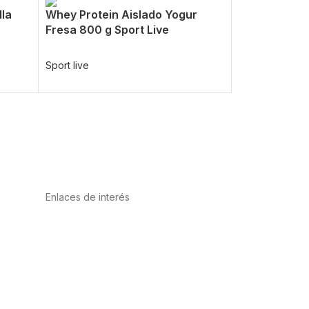
lla
Whey Protein Aislado Yogur
Fresa 800 g Sport Live
Sport live
Enlaces de interés
Política de privacidad
Condiciones de Uso
Aviso Legal
Política de Cookies
Calidad y MedioAmbiente