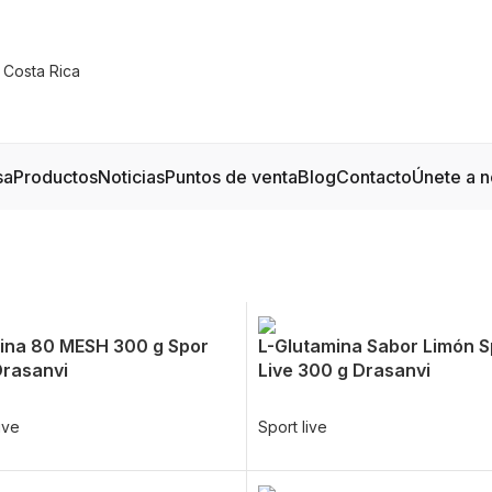
sa
Productos
Noticias
Puntos de venta
Blog
Contacto
Únete a n
ina 80 MESH 300 g Spor
L-Glutamina Sabor Limón S
Drasanvi
Live 300 g Drasanvi
ive
Sport live