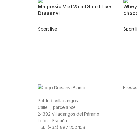
Magnesio Vial 25 ml Sport Live
Whey 
Drasanvi
choco
Sport live
Sport l
Produc
Alimen
Pol. Ind. Villadangos
Depor
Calle 1, parcela 99
Salud 
24392 Villadangos del Páramo
Vitami
León – España
Canna
Tel: (+34) 987 203 106