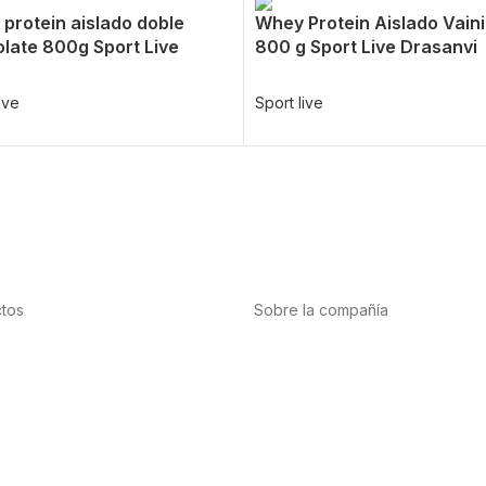
protein aislado doble
Whey Protein Aislado Vaini
late 800g Sport Live
800 g Sport Live Drasanvi
ive
Sport live
tos
Sobre la compañía
tación
Acerca de nosotros
te
Internacional
cardiovascular
Puntos de venta
nas y minerales
Trabaja con nosotros
bis-CBD
Contacto