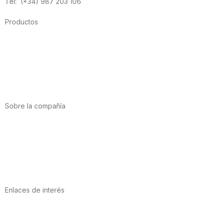
Tel: (+34) 987 203 106
Productos
Alimentación
Deporte
Salud cardiovascular
Vitaminas y minerales
Cannabis-CBD
Sobre la compañía
Acerca de nosotros
Internacional
Puntos de venta
Trabaja con nosotros
Contacto
Enlaces de interés
Política de privacidad