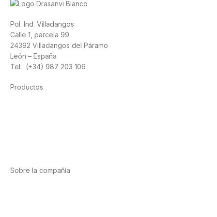
Pol. Ind. Villadangos
Calle 1, parcela 99
24392 Villadangos del Páramo
León – España
Tel: (+34) 987 203 106
Productos
Alimentación
Deporte
Salud cardiovascular
Vitaminas y minerales
Cannabis-CBD
Sobre la compañía
Acerca de nosotros
Internacional
Puntos de venta