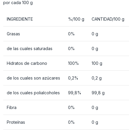
por cada 100 g
INGREDIENTE
%/100 g
CANTIDAD/100 g
Grasas
0%
0 g
de las cuales saturadas
0%
0 g
Hidratos de carbono
100%
100 g
de los cuales son azúcares
0,2%
0,2 g
de los cuales polialcoholes
99,8%
99,8 g
Fibra
0%
0 g
Proteínas
0%
0 g