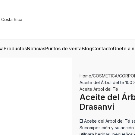
sa
Productos
Noticias
Puntos de venta
Blog
Contacto
Únete a n
Home
COSMETICA
CORPO
Aceite del Árbol del té 100
Aceite Árbol del Té
Aceite del Árb
Drasanvi
El Aceite del Árbol del Té s
Sucomposición y su acción a
útilpara heridas, pequeños 