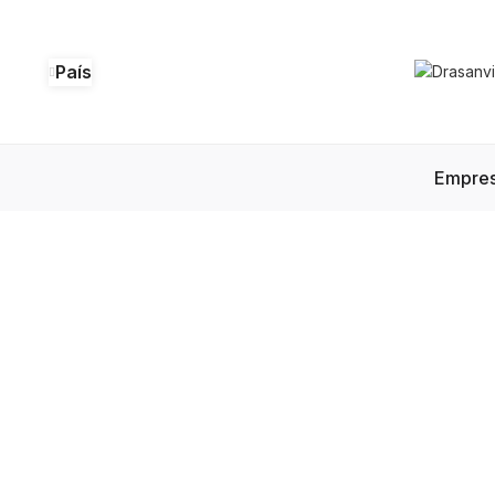
País
Empre