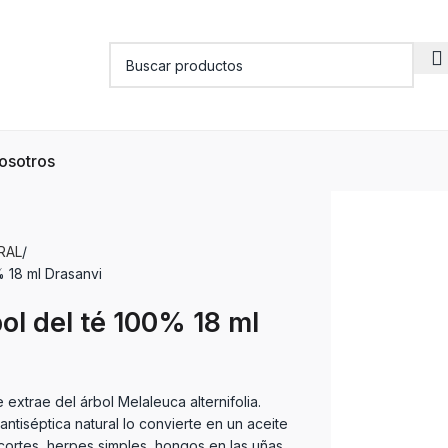
osotros
RAL
% 18 ml Drasanvi
ol del té 100% 18 ml
e extrae del árbol Melaleuca alternifolia.
ntiséptica natural lo convierte en un aceite
cortes, herpes simples, hongos en las uñas