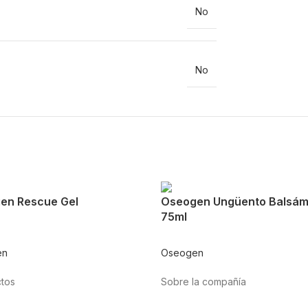
No
No
en Rescue Gel
Oseogen Ungüento Balsám
75ml
en
Oseogen
tos
Sobre la compañía