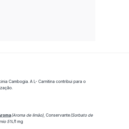
ia Cambogia. A L- Carnitina contribui para o
ização.
Aroma
(Aroma de limão)
, Conservante
(Sorbato de
mio 5%)
1 mg