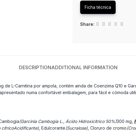
Ficha técnica
Share:
DESCRIPTION
ADDITIONAL INFORMATION
 de L-Carnitina por ampola, contém ainda de Coenzima Q10 e Garcin
apresentado numa confortável embalagem, para fácil e cómoda util
 Cambogia
(Garcinia Cambogia L., Ácido Hidroxicítrico 50%)
300 mg,
 cítricoAcidificante)
, Edulcorante
(Sucralose)
, Cloruro de cromio
(Cro