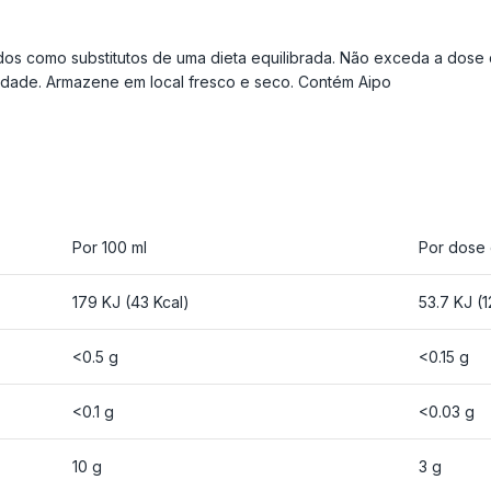
ados como substitutos de uma dieta equilibrada. Não exceda a dos
 idade. Armazene em local fresco e seco. Contém Aipo
Por 100 ml
Por dose 
179 KJ (43 Kcal)
53.7 KJ (1
<0.5 g
<0.15 g
<0.1 g
<0.03 g
10 g
3 g