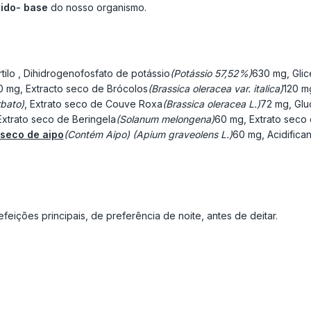
cido- base
do nosso organismo.
tilo
, Dihidrogenofosfato de potássio
(Potássio 57,52%)
630 mg, Glic
0 mg, Extracto seco de Brócolos
(Brassica oleracea var. italica)
120 m
rbato)
, Extrato seco de Couve Roxa
(Brassica oleracea L.)
72 mg, Glu
xtrato seco de Beringela
(Solanum melongena)
60 mg, Extrato seco
 seco de aipo
(Contém Aipo) (Apium graveolens L.)
60 mg, Acidifica
feições principais, de preferência de noite, antes de deitar.