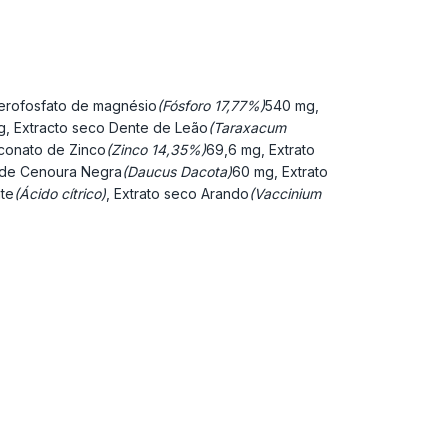
erofosfato de magnésio
(Fósforo 17,77%)
540 mg,
g, Extracto seco Dente de Leão
(Taraxacum
conato de Zinco
(Zinco 14,35%)
69,6 mg, Extrato
 de Cenoura Negra
(Daucus Dacota)
60 mg, Extrato
nte
(Ácido cítrico)
, Extrato seco Arando
(Vaccinium