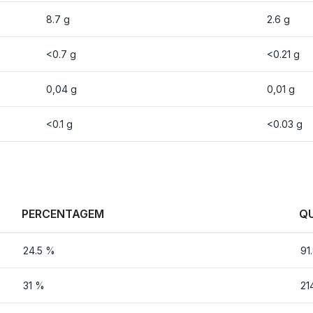
8.7 g
2.6 g
<0.7 g
<0.21 g
0,04 g
0,01 g
<0.1 g
<0.03 g
PERCENTAGEM
Q
24.5 %
91
31 %
21