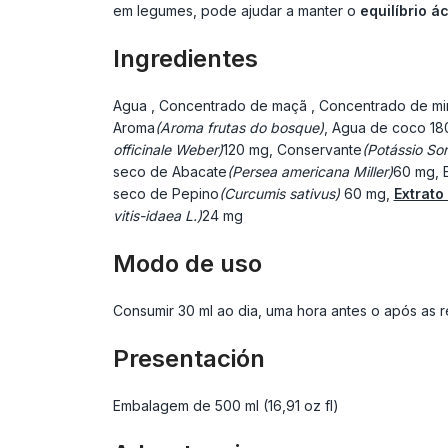
em legumes, pode ajudar a manter o
equilíbrio á
Ingredientes
Agua
, Concentrado de maçã
, Concentrado de mir
Aroma
(Aroma frutas do bosque)
, Agua de coco
18
officinale Weber)
120 mg, Conservante
(Potássio So
seco de Abacate
(Persea americana Miller)
60 mg, E
seco de Pepino
(Curcumis sativus)
60 mg,
Extrato
vitis-idaea L.)
24 mg
Modo de uso
Consumir 30 ml ao dia, uma hora antes o após as re
Presentación
Embalagem de 500 ml (16,91 oz fl)