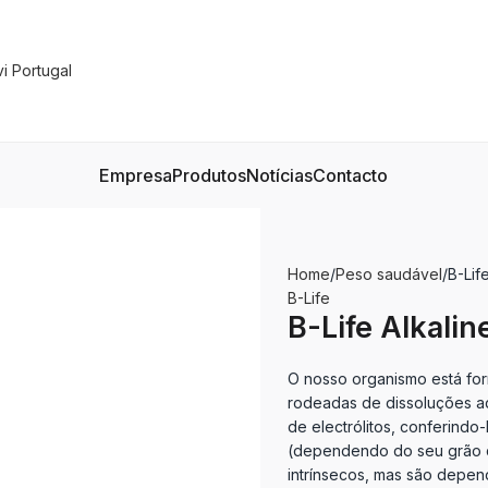
Empresa
Produtos
Notícias
Contacto
Home
Peso saudável
B-Life
B-Life
B-Life Alkaline
O nosso organismo está for
rodeadas de dissoluções aq
de electrólitos, conferindo
(dependendo do seu grão d
intrínsecos, mas são depen