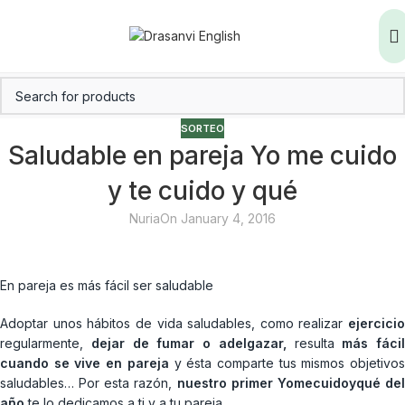
SORTEO
Saludable en pareja Yo me cuido
y te cuido y qué
Nuria
On January 4, 2016
En pareja es más fácil ser saludable
Adoptar unos hábitos de vida saludables, como realizar
ejercicio
regularmente,
dejar de fumar o adelgazar,
resulta
más fácil
cuando se vive en pareja
y ésta comparte tus mismos objetivos
saludables… Por esta razón,
nuestro primer Yomecuidoyqué de
año
te lo dedicamos a ti y a tu pareja.