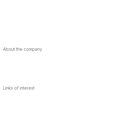
Foods
Sport
Cardiovascular health
Vitamins and minerals
Cannabis-CBD
About the company
About us
Internacional
Contact
Links of interest
Privacy Policy
Conditions of Use
Legal Notice
Cookies Policy
Quality and Environment