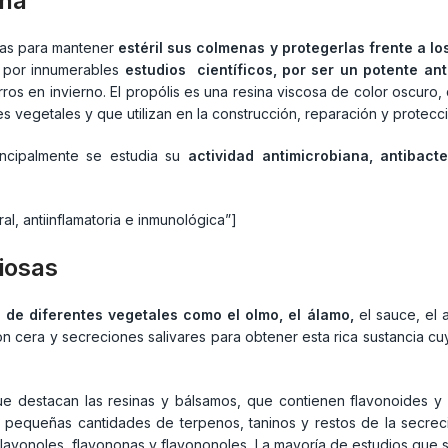
ena
ejas para mantener
estéril sus colmenas y protegerlas frente a l
 por innumerables
estudios científicos, por ser un potente ant
ros en invierno. El propólis es una resina viscosa de color oscuro
es vegetales y que utilizan en la construcción, reparación y protecc
incipalmente se estudia su
actividad antimicrobiana, antibacter
ral, antiinflamatoria e inmunológica”]
iosas
 de diferentes vegetales como el olmo, el álamo,
el sauce, el a
n cera y secreciones salivares para obtener esta rica sustancia c
e destacan las resinas y bálsamos, que contienen flavonoides y 
 pequeñas cantidades de terpenos, taninos y restos de la secreció
flavonoles, flavononas y flavononoles. La mayoría de estudios que 