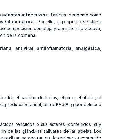
os agentes infecciosos
. También conocido como
iséptico natural
. Por ello, el propóleo se utiliza
, de composición compleja y consistencia viscosa,
ión de la colmena.
iana, antiviral, antiinflamatoria, analgésica,
bedul, el castaño de Indias, el pino, el abeto, el
uya producción anual, entre 10-300 g por colmena
ácidos fenólicos o sus ésteres, contenidos muy
n de las glándulas salivares de las abejas. Los
se realizan se centran en determinar su contenido