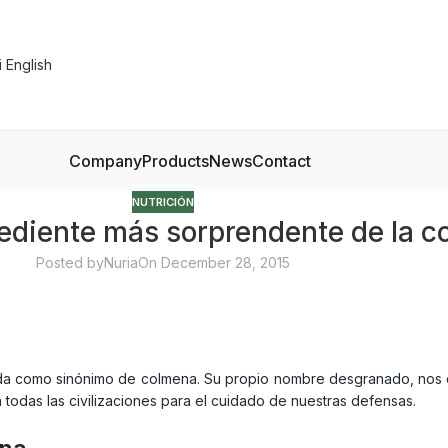
Company
Products
News
Contact
NUTRICIÓN
grediente más sorprendente de la 
Posted by
Nuria
On December 28, 2015
da como sinónimo de colmena. Su propio nombre desgranado, nos 
n todas las civilizaciones para el cuidado de nuestras defensas.