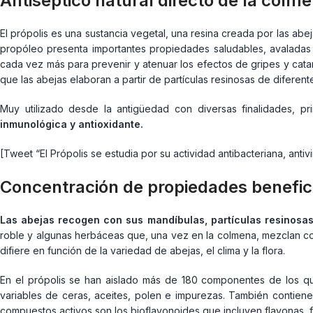
Antiséptico natural directo de la colm
El própolis es una sustancia vegetal, una resina creada por las ab
propóleo presenta importantes propiedades saludables, avaladas
cada vez más para prevenir y atenuar los efectos de gripes y catar
que las abejas elaboran a partir de partículas resinosas de diferent
Muy utilizado desde la antigüedad con diversas finalidades, pr
inmunológica y antioxidante.
[Tweet “El Própolis se estudia por su actividad antibacteriana, antivi
Concentración de propiedades benefic
Las abejas recogen con sus mandíbulas, partículas resinosas
roble y algunas herbáceas que, una vez en la colmena, mezclan co
difiere en función de la variedad de abejas, el clima y la flora.
En el própolis se han aislado más de 180 componentes de los qu
variables de ceras, aceites, polen e impurezas. También contiene
compuestos activos son los bioflavonoides que incluyen flavonas, 