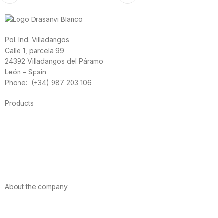
Pol. Ind. Villadangos
Calle 1, parcela 99
24392 Villadangos del Páramo
León – Spain
Phone: (+34) 987 203 106
Products
Foods
Sport
Cardiovascular health
Vitamins and minerals
Cannabis-CBD
About the company
About us
Internacional