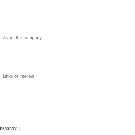
Sport
Cardiovascular health
Vitamins and minerals
Cannabis-CBD
About the company
About us
Internacional
Contact
Links of interest
Privacy Policy
Conditions of Use
Legal Notice
Cookies Policy
Quality and Environment
DRASANVI