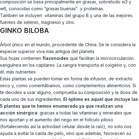
composición se basa principalmente en grasas, sobretodo w3 y
w6, conocidas como “grasas buenas” y proteínas.
También se incluyen vitaminas del grupo B y una de las mejores
fuentes de selenio, magnesio y zinc.
GINKO BILOBA
Árbol único en el mundo, procedente de China. Se le considera la
especie superior viva más antigua del planeta
Sus hojas contienen
flavonoides
que facilitan la microcirculación
sanguínea en los capilares. La sangre transporta el oxígeno y, con
él, más nutrientes
Estas plantas se pueden tomar en forma de infusión, de extracto
seco y, como comentábamos, como complementos alimenticios. Si
te decides a usar alguno, comprueba su composición y la dosis de
cada uno de sus ingredientes.
El óptimo es aquel que incluye las
5 plantas que te hemos enumerado ya que realizan una
acción sinérgica:
gracias a todas las vitaminas y minerales que
nos aportan y el aumento del riego en el folículo piloso
(fortaleciendo así la actividad celular desde la raíz), no solo nos
ayuda a evitar la caída de pelo, sino que además, favorecen su