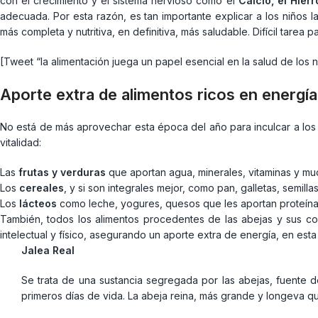
con el crecimiento y el sistema nervioso como el
Calcio, el Hier
adecuada. Por esta razón, es tan importante explicar a los niños la 
más completa y nutritiva, en definitiva, más saludable. Difícil tare
[Tweet “la alimentación juega un papel esencial en la salud de los n
Aporte extra de alimentos ricos en energía
No está de más aprovechar esta época del año para inculcar a los
vitalidad:
Las
frutas y verduras
que aportan agua, minerales, vitaminas y muc
Los
cereales
, y si son integrales mejor, como pan, galletas, semil
Los
lácteos
como leche, yogures, quesos que les aportan proteínas,
También, todos los alimentos procedentes de las abejas y sus 
intelectual y físico, asegurando un aporte extra de energía, en esta
Jalea Real
Se trata de una sustancia segregada por las abejas, fuente de 
primeros días de vida. La abeja reina, más grande y longeva qu