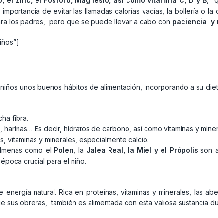
ro, el Zinc, el Fósforo, Magnesio, así como vitamina C, D y B
, q
importancia de evitar las llamadas calorías vacías, la bollería o la 
a para los padres, pero que se puede llevar a cabo con
paciencia y 
iños”]
 niños unos buenos hábitos de alimentación, incorporando a su die
ha fibra.
las, harinas… Es decir, hidratos de carbono, así como vitaminas y mi
 vitaminas y minerales, especialmente calcio.
colmenas como el
Polen
, la
Jalea Real, la Miel y el Própolis
son a
 época crucial para el niño.
energía natural. Rica en proteínas, vitaminas y minerales, las abej
e sus obreras, también es alimentada con esta valiosa sustancia du