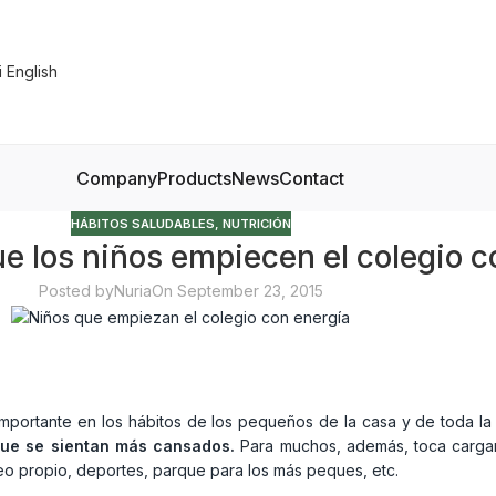
Company
Products
News
Contact
HÁBITOS SALUDABLES
,
NUTRICIÓN
 los niños empiecen el colegio c
Posted by
Nuria
On September 23, 2015
portante en los hábitos de los pequeños de la casa y de toda la 
que se sientan más cansados.
Para muchos, además, toca carga
reo propio, deportes, parque para los más peques, etc.