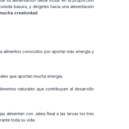
ue su alimentación debe incluir en la proporción
comida basura, y dirigirles hacia una alimentación
mucha creatividad
.
ta alimentos conocidos por aportar más energía y
nerales que aportan mucha energía.
limentos naturales que contribuyen al desarrollo
as alimentan con Jalea Real a las larvas los tres
rante toda su vida.