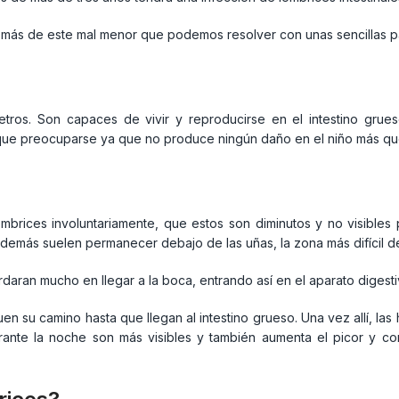
ás de este mal menor que podemos resolver con unas sencillas pau
etros. Son capaces de vivir y reproducirse en el intestino grues
 que preocuparse ya que no produce ningún daño en el niño más que
ombrices involuntariamente, que estos son diminutos y no visibles
emás suelen permanecer debajo de las uñas, la zona más difícil de
daran mucho en llegar a la boca, entrando así en el aparato digesti
guen su camino hasta que llegan al intestino grueso. Una vez allí, l
rante la noche son más visibles y también aumenta el picor y co