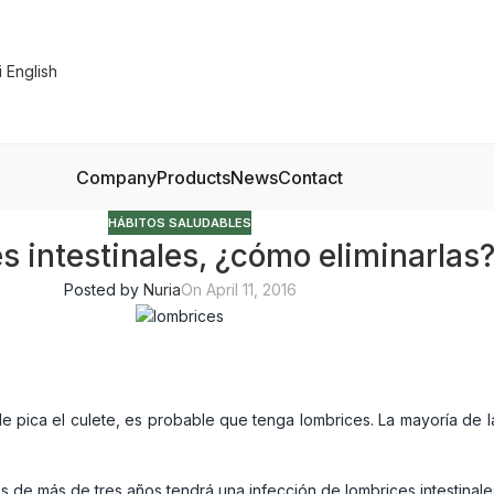
Company
Products
News
Contact
HÁBITOS SALUDABLES
 intestinales, ¿cómo eliminarlas
Posted by
Nuria
On April 11, 2016
 le pica el culete, es probable que tenga lombrices. La mayoría de 
de más de tres años tendrá una infección de lombrices intestinales 