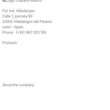
Pol. Ind. Villadangos
Calle 1, parcela 99
24392 Villadangos del Páramo
León – Spain
Phone: (+34) 987 203 106
Products
Foods
Sport
Cardiovascular health
Vitamins and minerals
Cannabis-CBD
About the company
About us
Internacional
Contact