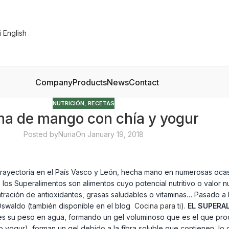
Company
Products
News
Contact
NUTRICIÓN
,
RECETAS
a de mango con chía y yogur
Posted by
Nuria
On January 19, 2018
trayectoria en el País Vasco y León, hecha mano en numerosas ocas
s Superalimentos son alimentos cuyo potencial nutritivo o valor nut
entración de antioxidantes, grasas saludables o vitaminas… Pasado 
 Oswaldo (también disponible en el blog
Cocina para ti
).
EL SUPERA
es su peso en agua, formando un gel voluminoso que es el que pro
 yogur), forman un gel debido a la fibra soluble que contienen, lo