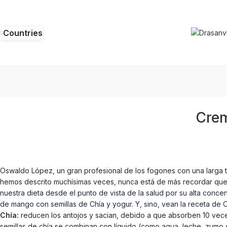
Countries
Crem
Oswaldo López, un gran profesional de los fogones con una larga 
hemos descrito muchísimas veces, nunca está de más recordar que lo
nuestra dieta desde el punto de vista de la salud por su alta conc
de mango con semillas de Chía y yogur. Y, sino, vean la receta de
Chía:
reducen los antojos y sacian, debido a que absorben 10 vec
semillas de chía se combinan con líquido (como agua, leche, zumo o