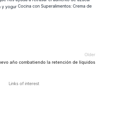
Cocina con Superalimentos: Crema de
Older
uevo año combatiendo la retención de líquidos
Links of interest
Privacy Policy
Conditions of Use
Legal Notice
Cookies Policy
Quality and Environment