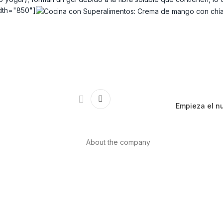
idth="850"]
Empieza el n
About the company
About us
Internacional
th
Contact
ls