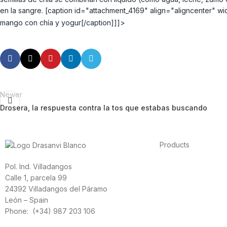
en la sangre. [caption id="attachment_4169" align="aligncenter" w
mango con chía y yogur[/caption]]]>
Newer
Drosera, la respuesta contra la tos que estabas buscando
Products
Foods
Pol. Ind. Villadangos
Sport
Calle 1, parcela 99
Cardiovascular heal
24392 Villadangos del Páramo
Vitamins and minera
León – Spain
Cannabis-CBD
Phone: (+34) 987 203 106