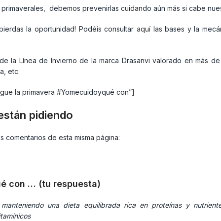
 primaverales, debemos prevenirlas cuidando aún más si cabe nuest
ierdas la oportunidad! Podéis consultar
aquí
las bases y la mecá
de la Línea de Invierno de la marca Drasanvi valorado en más de 
, etc.
llegue la primavera #Yomecuidoyqué con”]
están pidiendo
os comentarios de esta misma página:
é con … (tu respuesta)
anteniendo una dieta equilibrada rica en proteínas y nutrient
tamínicos