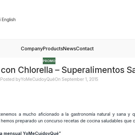
Company
Products
News
Contact
PROMO
con Chlorella – Superalimentos S
Posted by
YoMeCuidoyQué
On September 1, 2015
enemos a mucho aficionado a la gastronomía natural y sana y 
os hemos preparado un concurso recetas de cocina saludables que 
ta mensual YoMeCuidoyQué”